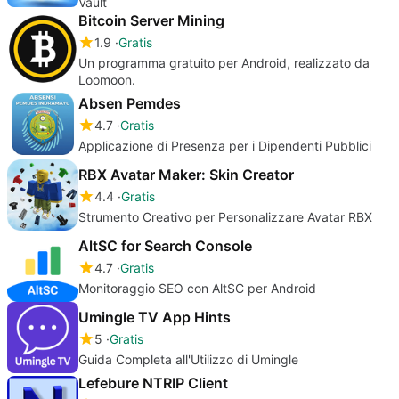
Vault
Bitcoin Server Mining
1.9
Gratis
Un programma gratuito per Android, realizzato da
Loomoon.
Absen Pemdes
4.7
Gratis
Applicazione di Presenza per i Dipendenti Pubblici
RBX Avatar Maker: Skin Creator
4.4
Gratis
Strumento Creativo per Personalizzare Avatar RBX
AltSC for Search Console
4.7
Gratis
Monitoraggio SEO con AltSC per Android
Umingle TV App Hints
5
Gratis
Guida Completa all'Utilizzo di Umingle
Lefebure NTRIP Client