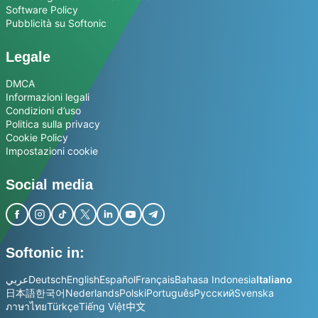
Software Policy
Pubblicità su Softonic
Legale
DMCA
Informazioni legali
Condizioni d’uso
Politica sulla privacy
Cookie Policy
Impostazioni cookie
Social media
Softonic in:
عربي
Deutsch
English
Español
Français
Bahasa Indonesia
Italiano
日本語
한국어
Nederlands
Polski
Português
Русский
Svenska
ภาษาไทย
Türkçe
Tiếng Việt
中文