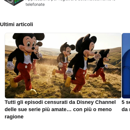
telefonate
Ultimi articoli
Tutti gli episodi censurati da Disney Channel
5 s
delle sue serie più amate… con più o meno
da 
ragione