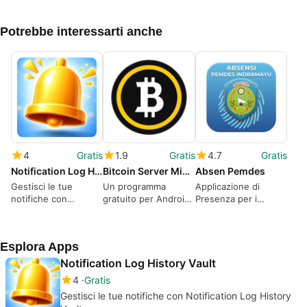
Potrebbe interessarti anche
4
Gratis
1.9
Gratis
4.7
Gratis
Notification Log History Vault
Bitcoin Server Mining
Absen Pemdes
Gestisci le tue
Un programma
Applicazione di
notifiche con
gratuito per Android,
Presenza per i
Notification Log
realizzato da
Dipendenti Pubblici
History Vault
Loomoon.
Esplora Apps
Notification Log History Vault
4
Gratis
Gestisci le tue notifiche con Notification Log History