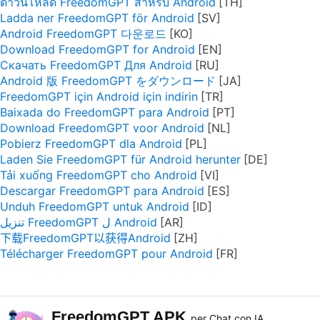
ดาวน์โหลด FreedomGPT สำหรับ Android
Ladda ner FreedomGPT för Android
Android FreedomGPT 다운로드
Download FreedomGPT for Android
Скачать FreedomGPT Для Android
Android 版 FreedomGPT をダウンロード
FreedomGPT için Android için indirin
Baixada do FreedomGPT para Android
Download FreedomGPT voor Android
Pobierz FreedomGPT dla Android
Laden Sie FreedomGPT für Android herunter
Tải xuống FreedomGPT cho Android
Descargar FreedomGPT para Android
Unduh FreedomGPT untuk Android
تنزيل FreedomGPT ل Android
下载FreedomGPT以获得Android
Télécharger FreedomGPT pour Android
FreedomGPT APK
per Chat con IA